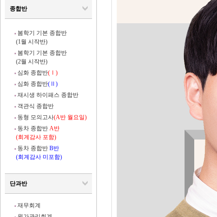
종합반
봄학기 기본 종합반
(1월 시작반)
봄학기 기본 종합반
(2월 시작반)
심화 종합반
(Ⅰ)
심화 종합반
(Ⅱ)
재시생 하이패스 종합반
객관식 종합반
동형 모의고사
(A반 월요일)
동차 종합반
A반
(회계감사 포함)
동차 종합반
B반
(회계감사 미포함)
단과반
재무회계
원가관리회계