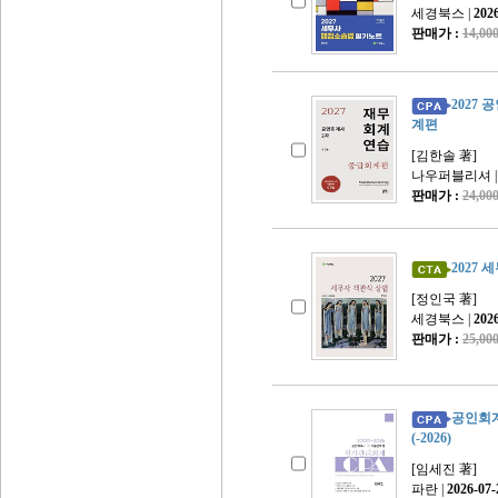
세경북스 |
202
판매가 :
14,0
2027
계편
[김한솔 著]
나우퍼블리셔 
판매가 :
24,0
2027
[정인국 著]
세경북스 |
202
판매가 :
25,0
공인회
(-2026)
[임세진 著]
파란 |
2026-07-