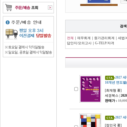
검색
전체
|
재무회계
|
원가관리회계
|
세법
답안지/모의고사
|
G-TELP/자격
2027
10개년 연도별(2
[최재형 著]
세경북스 |
202
판매가 :
18,0
2027
[정인국 著]