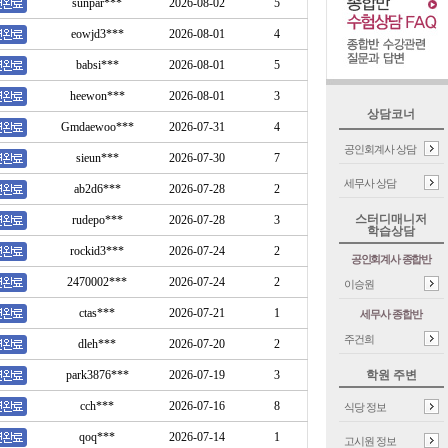
sunpar***
2026-08-02
5
eowjd3***
2026-08-01
4
babsi***
2026-08-01
5
heewon***
2026-08-01
3
상담코너
Gmdaewoo***
2026-07-31
4
공인회계사 상담
sieun***
2026-07-30
7
세무사 상담
ab2d6***
2026-07-28
2
스터디매니저
rudepo***
2026-07-28
3
학습상담
rockid3***
2026-07-24
2
공인회계사 종합반
2470002***
2026-07-24
2
이승원
ctas***
2026-07-21
1
세무사 종합반
주건희
dleh***
2026-07-20
2
park3876***
2026-07-19
3
학원 주변
cch***
2026-07-16
8
식당 정보
qoq***
2026-07-14
1
고시원 정보