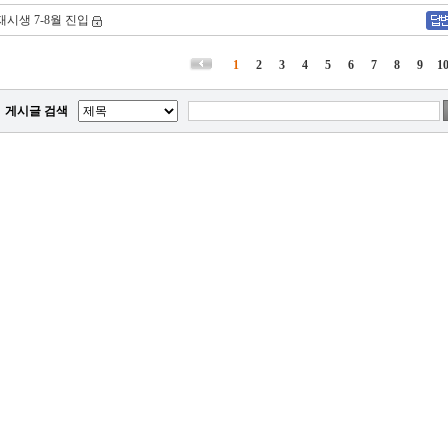
재시생 7-8월 진입
1
2
3
4
5
6
7
8
9
1
게시글 검색