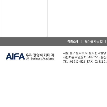
학원소개
|
찾아오시는 길
|
서울 중구 을지로 50 을지한국빌딩
사업자등록번호 110-81-62715 통신
TEL : 02-312-4321 | FAX : 02-312