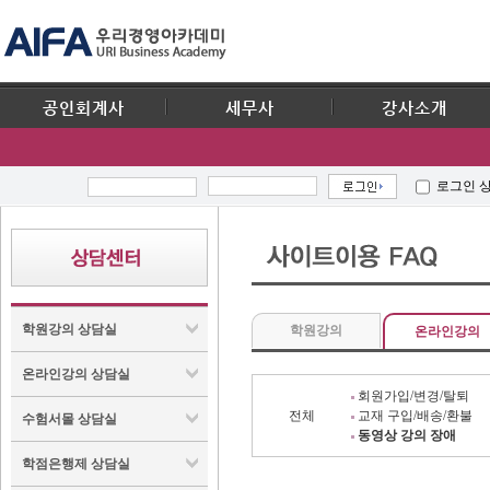
공인회계사
세무사
강사소개
로그인 
학원강의 상담실
학원강의
온라인강의
온라인강의 상담실
회원가입/변경/탈퇴
전체
교재 구입/배송/환불
수험서몰 상담실
동영상 강의 장애
학점은행제 상담실