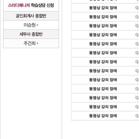
동영상 강의 장애
Q
동영상 강의 장애
Q
동영상 강의 장애
Q
동영상 강의 장애
Q
동영상 강의 장애
Q
동영상 강의 장애
Q
동영상 강의 장애
Q
동영상 강의 장애
Q
동영상 강의 장애
Q
동영상 강의 장애
Q
동영상 강의 장애
Q
동영상 강의 장애
Q
동영상 강의 장애
Q